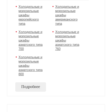
Холодильные и
Холодильные и
морозильные
морозильные
шкафы
шкафы
европейского
американского
типа
типа
Холодильные и
Холодильные и
морозильные
морозильные
шкафы
шкафы
азиатского типа
азиатского типа
700
760
Холодильные и
морозильные
шкафы
азиатского типа
800
Подробнее