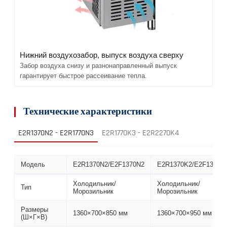
Нижний воздухозабор, выпуск воздуха сверху
Забор воздуха снизу и разнонаправленный выпуск
гарантирует быстрое рассеивание тепла.
Технические характеристики
E2R1370N2 - E2R1770N3
E2R1770K3 - E2R2270K4
Модель
E2R1370N2/E2F1370N2
E2R1370K2/E2F1370K
Холодильник/
Холодильник/
Тип
Морозильник
Морозильник
Размеры
1360×700×850 мм
1360×700×950 мм
(Ш×Г×В)