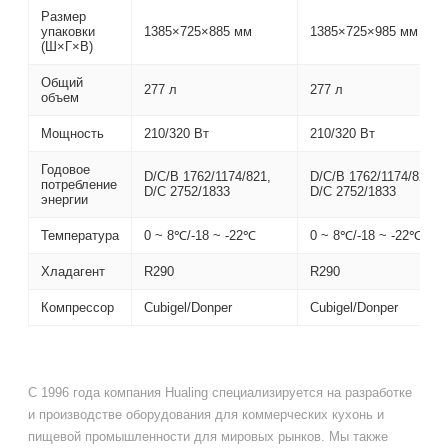
Размер
упаковки
1385×725×885 мм
1385×725×985 мм
(Ш×Г×В)
Общий
277 л
277 л
объем
Мощность
210/320 Вт
210/320 Вт
Годовое
D/C/B 1762/1174/821,
D/C/B 1762/1174/821,
потребление
D/C 2752/1833
D/C 2752/1833
энергии
Температура
0 ~ 8℃/-18 ~ -22℃
0 ~ 8℃/-18 ~ -22℃
Хладагент
R290
R290
Компрессор
Cubigel/Donper
Cubigel/Donper
С 1996 года компания Hualing специализируется на разработке
и производстве оборудования для коммерческих кухонь и
пищевой промышленности для мировых рынков. Мы также