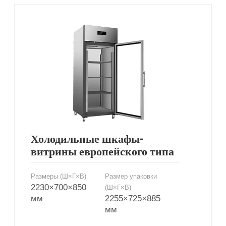
Холодильные шкафы-
витрины европейского типа
Размеры (Ш×Г×В)
Размер упаковки
2230×700×850
(Ш×Г×В)
мм
2255×725×885
мм