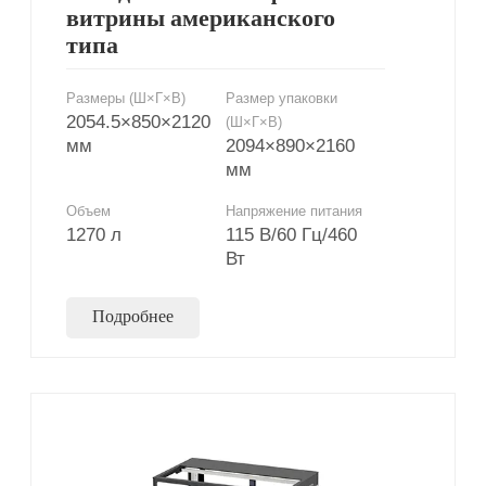
витрины американского
типа
Размеры (Ш×Г×В)
Размер упаковки
2054.5×850×2120
(Ш×Г×В)
мм
2094×890×2160
мм
Объем
Напряжение питания
1270 л
115 В/60 Гц/460
Вт
Подробнее