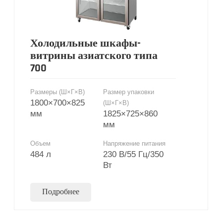
Холодильные шкафы-
витрины азиатского типа
700
Размеры (Ш×Г×В)
Размер упаковки
1800×700×825
(Ш×Г×В)
мм
1825×725×860
мм
Объем
Напряжение питания
484 л
230 В/55 Гц/350
Вт
Подробнее