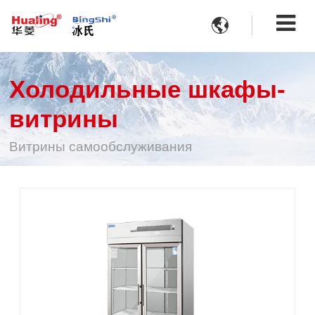

Холодильные шкафы-
витрины
Витрины самообслуживания