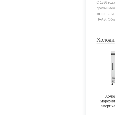
С 1996 год
промышленн
качества м
HAAS. Обор
Холоди
Холо
морози
америка