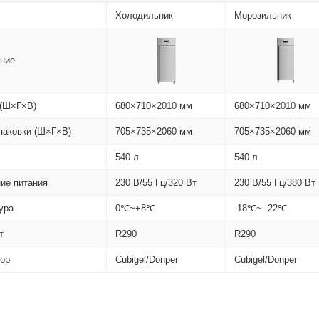
Холодильник
Морозильник
ние
(Ш×Г×В)
680×710×2010 мм
680×710×2010 мм
паковки (Ш×Г×В)
705×735×2060 мм
705×735×2060 мм
540 л
540 л
ие питания
230 В/55 Гц/320 Вт
230 В/55 Гц/380 Вт
ура
0℃~+8℃
-18℃~ -22℃
т
R290
R290
ор
Cubigel/Donper
Cubigel/Donper