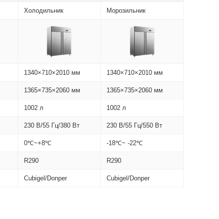
Холодильник
Морозильник
1340×710×2010 мм
1340×710×2010 мм
1365×735×2060 мм
1365×735×2060 мм
1002 л
1002 л
230 В/55 Гц/380 Вт
230 В/55 Гц/550 Вт
0℃~+8℃
-18℃~ -22℃
R290
R290
Cubigel/Donper
Cubigel/Donper