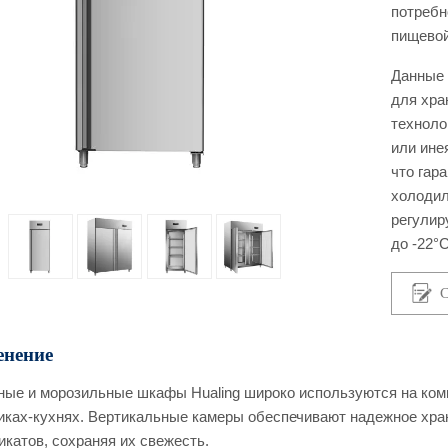
потребн
пищевой
Данные 
для хра
техноло
или ине
что гар
холодил
регулир
до -22°
С
нение
ые и морозильные шкафы Hualing широко используются на комме
иках-кухнях. Вертикальные камеры обеспечивают надежное хран
катов, сохраняя их свежесть.