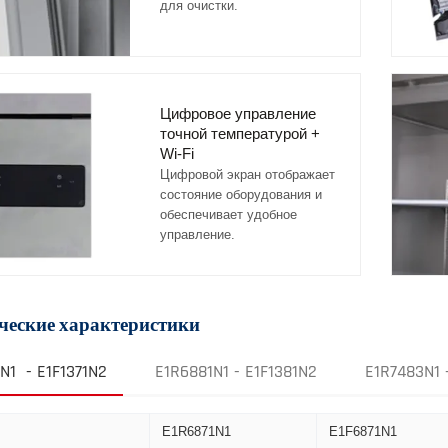
для очистки.
Цифровое управление
точной температурой +
Wi-Fi
Цифровой экран отображает
состояние оборудования и
обеспечивает удобное
управление.
ческие характеристики
N1 - E1F1371N2
E1R6881N1 - E1F1381N2
E1R7483N1 
E1R6871N1
E1F6871N1