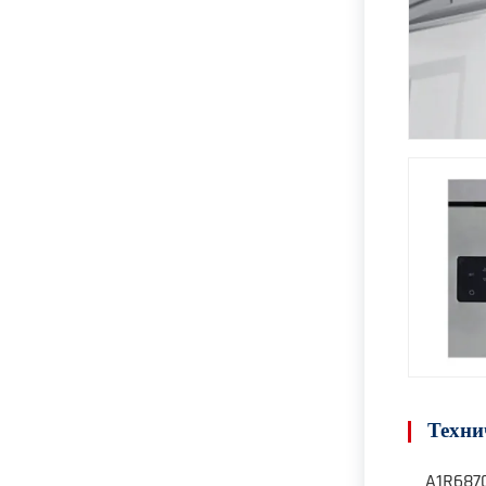
Техни
A1R687