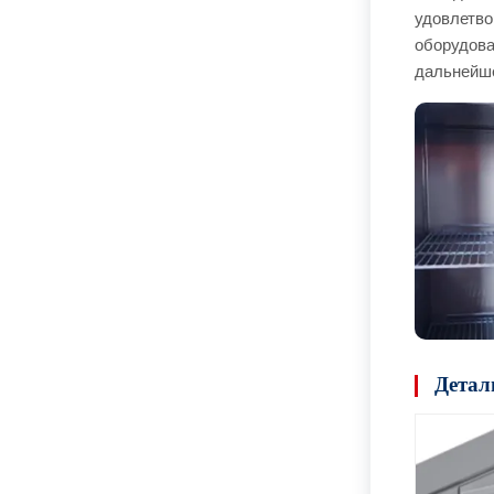
удовлетво
оборудова
дальнейш
Детал