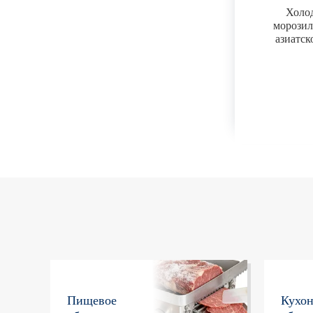
Холо
морози
азиатск
Пищевое
Кухо