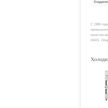
Хладаген
С 1996 год
промышленн
качества м
HAAS. Обор
Холоди