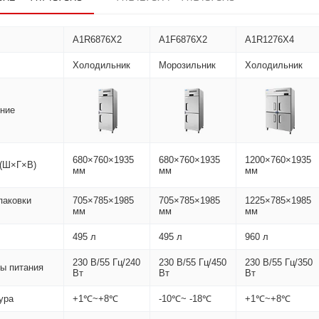
A1R6876X2
A1F6876X2
A1R1276X4
Холодильник
Морозильник
Холодильник
ние
680×760×1935
680×760×1935
1200×760×1935
(Ш×Г×В)
мм
мм
мм
паковки
705×785×1985
705×785×1985
1225×785×1985
мм
мм
мм
495 л
495 л
960 л
230 В/55 Гц/240
230 В/55 Гц/450
230 В/55 Гц/350
ы питания
Вт
Вт
Вт
ура
+1℃~+8℃
-10℃~ -18℃
+1℃~+8℃