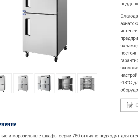
поддерж
Благода
азиатск
интенси
предпри
охлажде
постоян
гаранти
экологи
настрой
-18°C д
оборудо
С
нение
ые и морозильные шкафы серии 760 отлично подходят для отеле