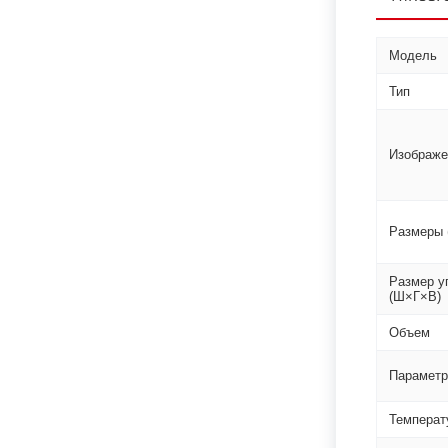
Модель
Тип
Изображе
Размеры 
Размер у
(Ш×Г×В)
Объем
Параметр
Температ