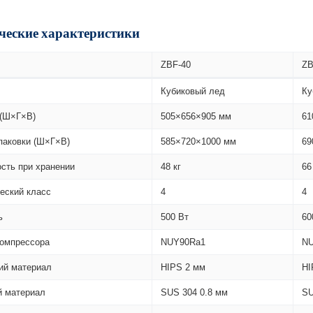
ческие характеристики
ZBF-40
ZB
Кубиковый лед
Ку
(Ш×Г×В)
505×656×905 мм
61
паковки (Ш×Г×В)
585×720×1000 мм
69
сть при хранении
48 кг
66
еский класс
4
4
ь
500 Вт
60
омпрессора
NUY90Ra1
NU
ий материал
HIPS 2 мм
HI
 материал
SUS 304 0.8 мм
SU