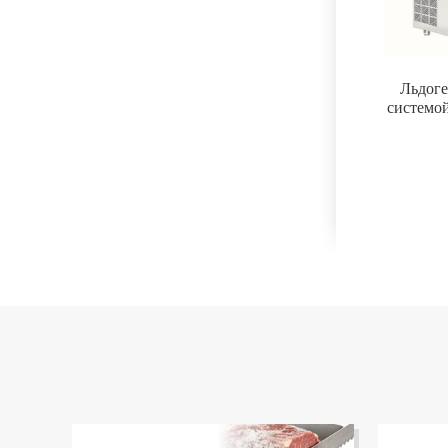
Льдоге
системо