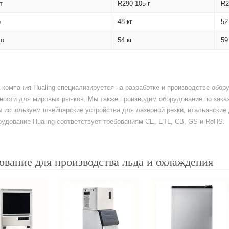
т
R290 105 г
R2
о
48 кг
52
то
54 кг
59
а компания Hualing специализируется на разработке и производстве обо
ости для мировых рынков. Мы также производим оборудование по заказ
ы используем швейцарские устройства для лазерной резки, итальянски
удование Hualing соответствует требованиям CE, ETL, CB, GS и RoHS.
ование для производства льда и охлаждения