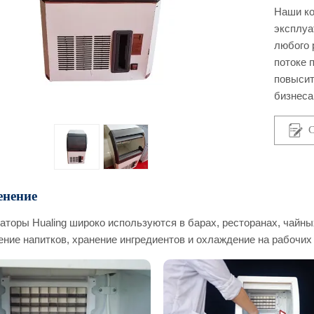
Наши ко
эксплуа
любого 
потоке 
повысит
бизнеса
С
нение
аторы Hualing широко используются в барах, ресторанах, чайны
ение напитков, хранение ингредиентов и охлаждение на рабочих