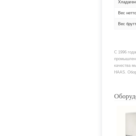
Хладаген
Вес нетт
Вес брут
С 1996 год
промышленн
качества м
HAAS. Обор
Оборуд