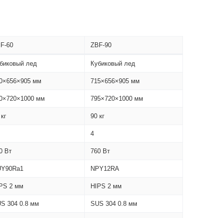
F-60
ZBF-90
биковый лед
Кубиковый лед
0×656×905 мм
715×656×905 мм
0×720×1000 мм
795×720×1000 мм
 кг
90 кг
4
0 Вт
760 Вт
Y90Ra1
NPY12RA
PS 2 мм
HIPS 2 мм
S 304 0.8 мм
SUS 304 0.8 мм