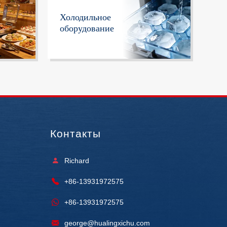
Холодильное
оборудование
Контакты
Richard
+86-13931972575
+86-13931972575
george@hualingxichu.com