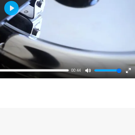
Play
00:44
Mute
Ent
ful