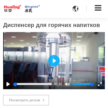

Диспенсер для горячих напитков
Play
00:34
Play
Mute
Ente
fulls
Посмотреть детали