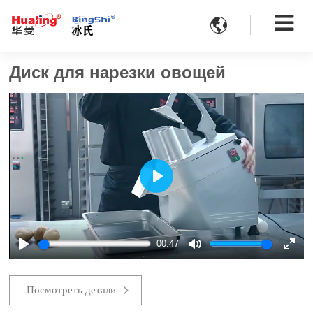

Диск для нарезки овощей
Play
00:47
Play
Mute
Ente
fulls
Посмотреть детали