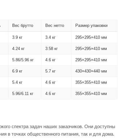
ь
Вес брутто
Вес нетто
Размер упаковки
3.9 кг
3.4 кг
295×295×410 мм
4.24 кг
3.58 кг
295×295×410 мм
5.86/5.96 кг
4.6 кг
295×295×410 мм
6.9 кг
5.7 кг
430×430×440 мм
5.4 кг
4.6 кг
355×355×410 мм
5.96/6.11 кг
4.6 кг
355×355×410 мм
кого спектра задач наших заказчиков. Они доступны
ния в точках общественного питания, так и для дома.