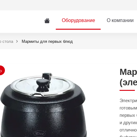
Оборудование
О компании
о стола
Мармиты для первых блюд
Мар
о
(эл
Электри
готовым
первых 
и други
отлично