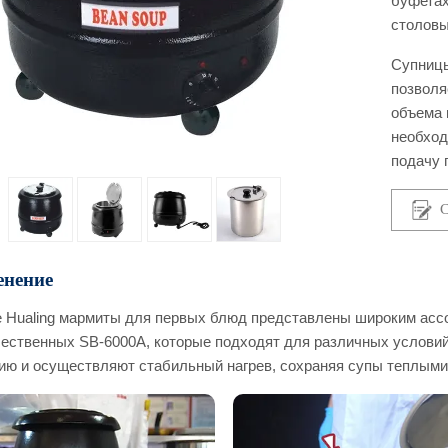
буфетах
столовы
Супницы 
позволя
объема 
необход
подачу 
С
нение
е Hualing мармиты для первых блюд представлены широким асс
ественных SB-6000A, которые подходят для различных условий
ию и осуществляют стабильный нагрев, сохраняя супы теплыми 