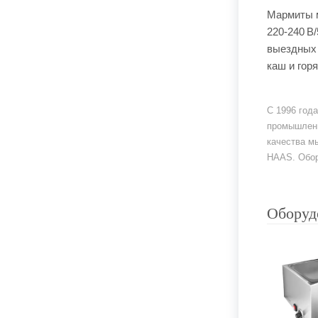
Мармиты м
220-240 В
выездных 
каш и гор
С 1996 год
промышленн
качества м
HAAS. Обор
Оборуд