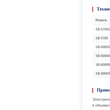
Техни
Модель
SB-5700S
SB-5700
SB-6000S
SB-6000A
SB-6000B
SB-6000/
Преим
Электриче
в объемах