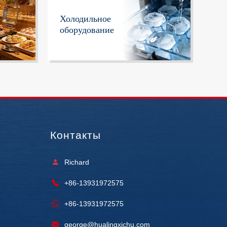
Холодильное
оборудование
Контакты
Richard
+86-13931972575
+86-13931972575
george@hualingxichu.com