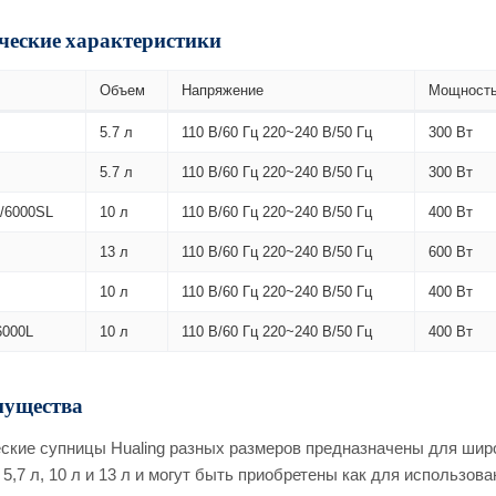
ческие характеристики
Объем
Напряжение
Мощност
5.7 л
110 В/60 Гц 220~240 В/50 Гц
300 Вт
5.7 л
110 В/60 Гц 220~240 В/50 Гц
300 Вт
/6000SL
10 л
110 В/60 Гц 220~240 В/50 Гц
400 Вт
13 л
110 В/60 Гц 220~240 В/50 Гц
600 Вт
10 л
110 В/60 Гц 220~240 В/50 Гц
400 Вт
6000L
10 л
110 В/60 Гц 220~240 В/50 Гц
400 Вт
ущества
ские супницы Hualing разных размеров предназначены для широ
 5,7 л, 10 л и 13 л и могут быть приобретены как для использова