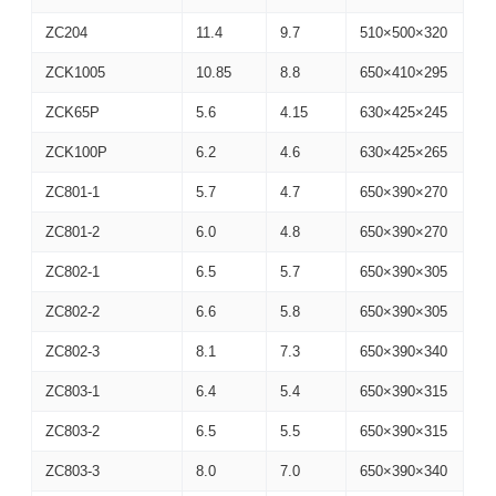
ZC204
11.4
9.7
510×500×320
ZCK1005
10.85
8.8
650×410×295
ZCK65P
5.6
4.15
630×425×245
ZCK100P
6.2
4.6
630×425×265
ZC801-1
5.7
4.7
650×390×270
ZC801-2
6.0
4.8
650×390×270
ZC802-1
6.5
5.7
650×390×305
ZC802-2
6.6
5.8
650×390×305
ZC802-3
8.1
7.3
650×390×340
ZC803-1
6.4
5.4
650×390×315
ZC803-2
6.5
5.5
650×390×315
ZC803-3
8.0
7.0
650×390×340