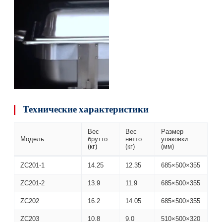
Технические характеристики
Вес
Вес
Размер
Модель
брутто
нетто
упаковки
(кг)
(кг)
(мм)
ZC201-1
14.25
12.35
685×500×355
ZC201-2
13.9
11.9
685×500×355
ZC202
16.2
14.05
685×500×355
ZC203
10.8
9.0
510×500×320