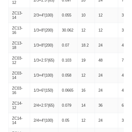
2/3×2.5''(65)
0.097
20
24
700×
12
ZC13-
2/3×4''(100)
0.055
10
12
385×
14
ZC13-
1/3×8''(200)
30.062
12
12
385×
16
ZC13-
1/3×8''(200)
0.07
18.2
24
405×
18
ZC03-
1/3×2.5''(65)
0.103
19
48
700×
12
ZC03-
1/3×4''(100)
0.058
12
24
405×
14
ZC03-
1/3×6''(150)
0.0665
16
24
405×
16
ZC14-
2/4×2.5''(65)
0.079
14
36
620×
12
ZC14-
2/4×4''(100)
0.05
12
24
380×
14