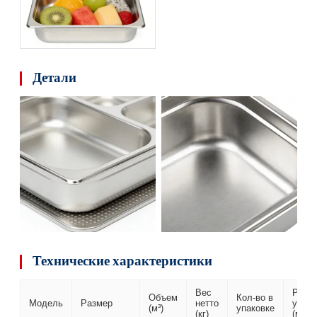
Детали
Технические характеристики
Вес
Разм
Объем
Кол-во в
Модель
Размер
нетто
упако
(м³)
упаковке
(кг)
(мм)