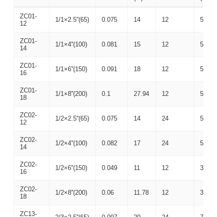
ZC01-
1/1×2.5''(65)
0.075
14
12
565×
12
ZC01-
1/1×4''(100)
0.081
15
12
565×
14
ZC01-
1/1×6''(150)
0.091
18
12
565×
16
ZC01-
1/1×8''(200)
0.1
27.94
12
565×
18
ZC02-
1/2×2.5''(65)
0.075
14
24
578×
12
ZC02-
1/2×4''(100)
0.082
17
24
578×
14
ZC02-
1/2×6''(150)
0.049
11
12
365×
16
ZC02-
1/2×8''(200)
0.06
11.78
12
375×
18
ZC13-