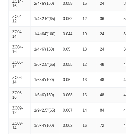
ZC14-
2/4×6''(150)
0.059
15
24
380×
16
ZC04-
1/4×2.5''(65)
0.062
12
36
570×
12
ZC04-
1/4×64'(100)
0.044
10
24
375×
14
ZC04-
1/4×6''(150)
0.05
13
24
375×
16
ZC06-
1/6×2.5''(65)
0.055
12
48
405×
12
ZC06-
1/6×4''(100)
0.06
13
48
405×
14
ZC06-
1/6×6''(150)
0.068
16
48
405×
16
ZC09-
1/9×2.5''(65)
0.067
14
84
410×
12
ZC09-
1/9×4''(100)
0.062
16
72
410×
14