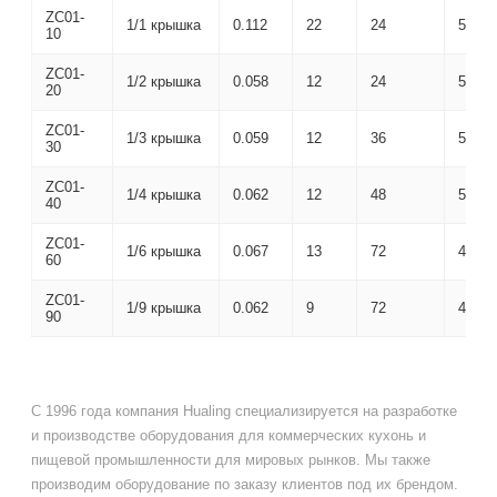
ZC01-
1/1 крышка
0.112
22
24
555×
10
ZC01-
1/2 крышка
0.058
12
24
560×
20
ZC01-
1/3 крышка
0.059
12
36
570×
30
ZC01-
1/4 крышка
0.062
12
48
565×
40
ZC01-
1/6 крышка
0.067
13
72
400×
60
ZC01-
1/9 крышка
0.062
9
72
425×
90
С 1996 года компания Hualing специализируется на разработке
и производстве оборудования для коммерческих кухонь и
пищевой промышленности для мировых рынков. Мы также
производим оборудование по заказу клиентов под их брендом.