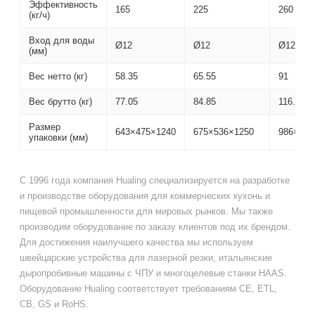
Эффективность
165
225
260
(кг/ч)
Вход для воды
Ø12
Ø12
Ø12
(мм)
Вес нетто (кг)
58.35
65.55
91
Вес брутто (кг)
77.05
84.85
116.15
Размер
643×475×1240
675×536×1250
986×587
упаковки (мм)
С 1996 года компания Hualing специализируется на разработке
и производстве оборудования для коммерческих кухонь и
пищевой промышленности для мировых рынков. Мы также
производим оборудование по заказу клиентов под их брендом.
Для достижения наилучшего качества мы используем
швейцарские устройства для лазерной резки, итальянские
дыропробивные машины с ЧПУ и многоцелевые станки HAAS.
Оборудование Hualing соответствует требованиям CE, ETL,
CB, GS и RoHS.