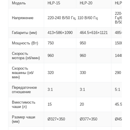
Модель
HLP-15
HLP-20
HLP-50
220-240 
Напряжение
220-240 В/50 Гц, 110 В/60 Гц
Гц/60 Гц
В/50 Гц
Габариты (мм)
413×586×1090
464.5×616×1121
485×895
Мощность (Вт)
750
950
1500
Скорость
960
960
1440
мотора (об/мин)
Скорость
машины (об/
320
330
290
мин)
Передаточное
3:1
3:1
5:1
отношение
Вместимость
15
20
45.5
чаши (л)
Размер чаши
Ø327×350
Ø377×350
Ø453×3
(мм)