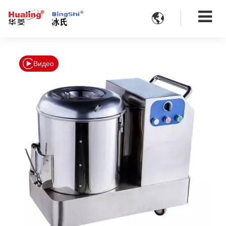

Видео