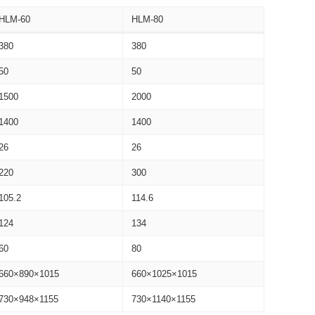
HLM-60
HLM-80
380
380
50
50
1500
2000
1400
1400
26
26
220
300
105.2
114.6
124
134
60
80
660×890×1015
660×1025×1015
730×948×1155
730×1140×1155