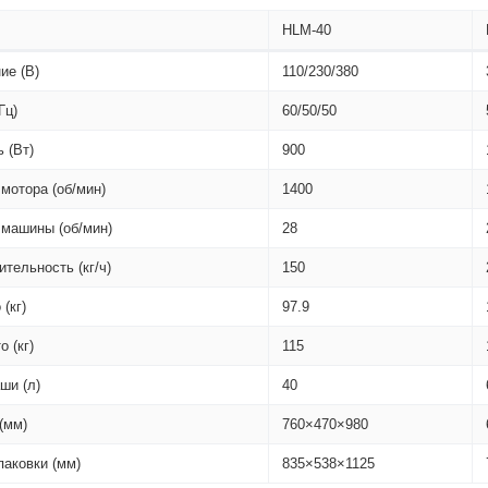
HLM-40
ие (В)
110/230/380
Гц)
60/50/50
 (Вт)
900
мотора (об/мин)
1400
 машины (об/мин)
28
тельность (кг/ч)
150
 (кг)
97.9
о (кг)
115
ши (л)
40
(мм)
760×470×980
паковки (мм)
835×538×1125