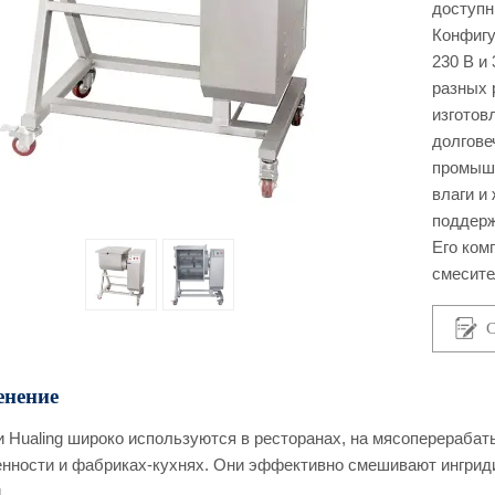
доступн
Конфигу
230 В и
разных 
изготов
долгове
промышл
влаги и
поддерж
Его ком
смесите
С
нение
 Hualing широко используются в ресторанах, на мясоперераба
ности и фабриках-кухнях. Они эффективно смешивают ингридие
.