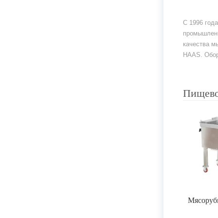
С 1996 год
промышленн
качества м
HAAS. Обор
Пищево
Мясорубк