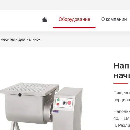
Оборудование
О компании
месители для начинок
Нап
нач
Пищевые
порцион
Напольн
40, HLM
ч. Разл