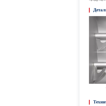
Детал
Техни