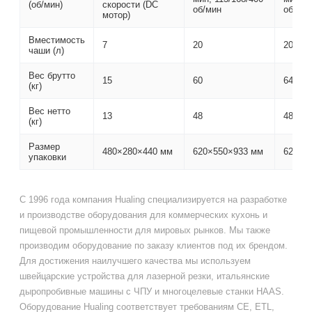
(об/мин)
скорости (DC
об/мин
об/ми
мотор)
Вместимость
7
20
20
чаши (л)
Вес брутто
15
60
64
(кг)
Вес нетто
13
48
48
(кг)
Размер
480×280×440 мм
620×550×933 мм
620×5
упаковки
С 1996 года компания Hualing специализируется на разработке
и производстве оборудования для коммерческих кухонь и
пищевой промышленности для мировых рынков. Мы также
производим оборудование по заказу клиентов под их брендом.
Для достижения наилучшего качества мы используем
швейцарские устройства для лазерной резки, итальянские
дыропробивные машины с ЧПУ и многоцелевые станки HAAS.
Оборудование Hualing соответствует требованиям CE, ETL,