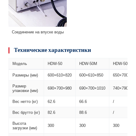
Соединение на впуске воды
Технические характеристики
Модель
HDW-50
HDW-50M
HDW-50D
Размеры (мм)
600×610×820
600×610×850
650×700×95
Размер
690×700×980
690×700×1010
740×790×10
упаковки (мм)
Вес нетто (кг)
62.6
66.6
/
Вес брутто (кг)
82.6
88.6
/
Высота
300
300
300
загрузки (мм)