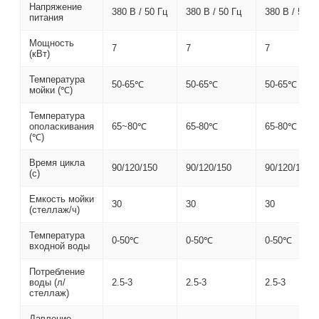
Напряжение
380 В / 50 Гц
380 В / 50 Гц
380 В / 50 Г
питания
Мощность
7
7
7
(кВт)
Температура
50-65℃
50-65℃
50-65℃
мойки (℃)
Температура
ополаскивания
65~80℃
65-80℃
65-80℃
(℃)
Время цикла
90/120/150
90/120/150
90/120/150
(с)
Емкость мойки
30
30
30
(стеллаж/ч)
Температура
0-50℃
0-50℃
0-50℃
входной воды
Потребление
воды (л/
2.5-3
2.5-3
2.5-3
стеллаж)
Давление