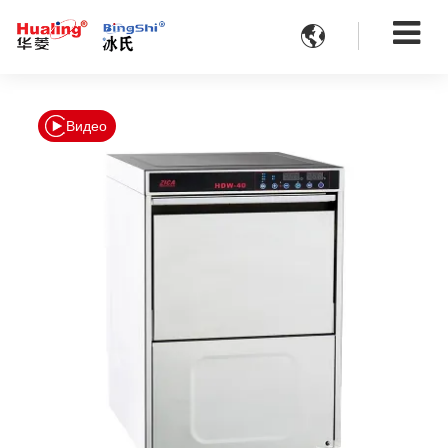

Видео