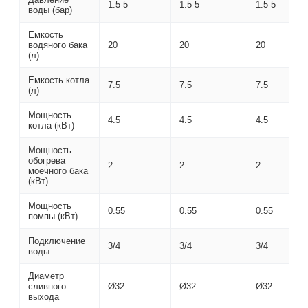
1.5-5
1.5-5
1.5-5
воды (бар)
Емкость
водяного бака
20
20
20
(л)
Емкость котла
7.5
7.5
7.5
(л)
Мощность
4.5
4.5
4.5
котла (кВт)
Мощность
обогрева
2
2
2
моечного бака
(кВт)
Мощность
0.55
0.55
0.55
помпы (кВт)
Подключение
3/4
3/4
3/4
воды
Диаметр
сливного
Ø32
Ø32
Ø32
выхода